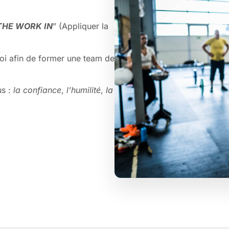
THE WORK IN
” (Appliquer la
toi afin de former une team de
us :
la confiance
,
l’humilité
,
la