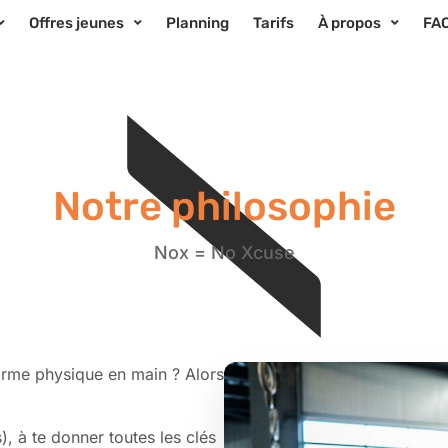
Offres jeunes
Planning
Tarifs
À propos
FA
Notre philosophie
Nox = No Xcuse
forme physique en main ? Alors
), à te donner toutes les clés