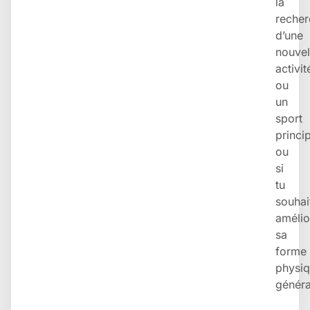
la
recher
d’une
nouvel
activit
ou
un
sport
princi
ou
si
tu
souhai
amélio
sa
forme
physi
généra