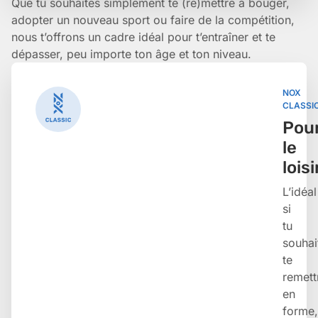
Que tu souhaites simplement te (re)mettre à bouger,
adopter un nouveau sport ou faire de la compétition,
nous t’offrons un cadre idéal pour t’entraîner et te
dépasser, peu importe ton âge et ton niveau.
NOX
CLASSI
Pou
le
loisi
L’idéal
si
tu
souhai
te
remett
en
forme,