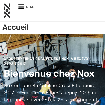
MENU
Accueil
CROSSFIT/FUNCTIONAL FITNESS NOX, À BEX (VD)
DEPUIS 2017
Bienvenue chez Nox
Nox est une Box affiliée CrossFit depuis
2017 et Functional Fitness depuis 2019 qui
te propose diverses classes en groupe et