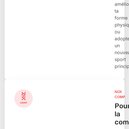
amélio
ta
forme
physi
ou
adopt
un
nouve
sport
princip
NOX
COMP
Pou
la
com