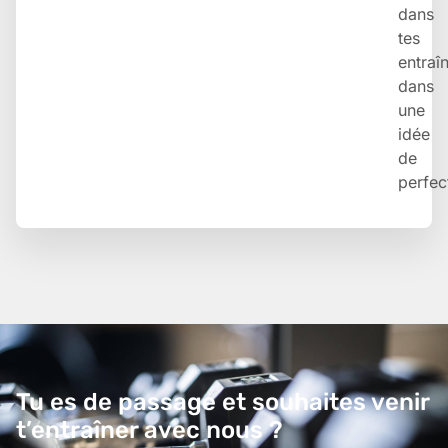
dans
tes
entraî
dans
une
idée
de
perfec
Tu es de passage et souhaites venir
t’entraîner avec nous ?