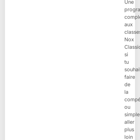
Une
progr
compl
aux
classe
Nox
Classi
si
tu
souhai
faire
de
la
compét
ou
simpl
aller
plus
loin