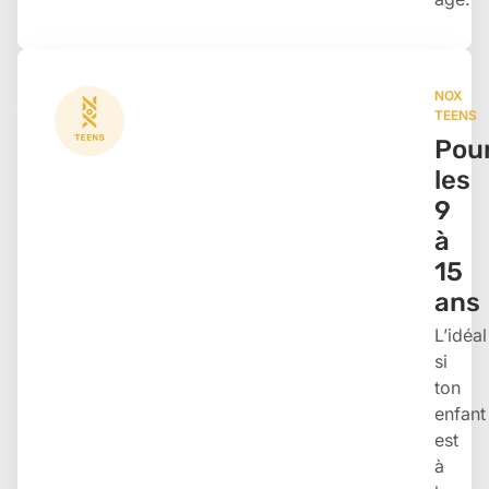
NOX
TEENS
Pou
les
9
à
15
ans
L’idéal
si
ton
enfant
est
à