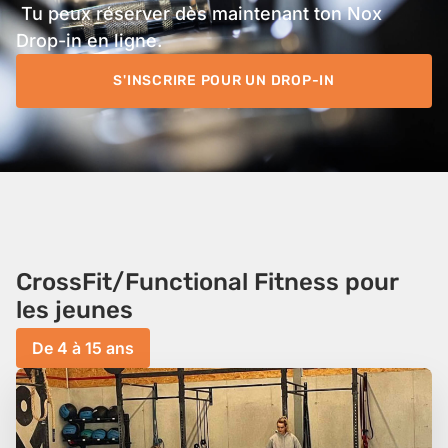
Tu peux réserver dès maintenant ton Nox
Drop-in en ligne.
S'INSCRIRE POUR UN DROP-IN
CrossFit/Functional Fitness pour
les​ jeunes
De 4 à 15 ans